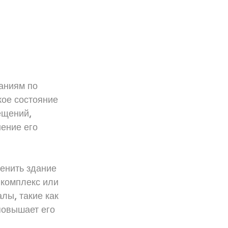
аниям по 
кое состояние 
ещений, 
ение его 
енить здание 
комплекс или 
лы, такие как 
повышает его 