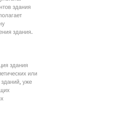
нтов здания 
полагает 
ну 
ения здания.
ция здания 
етических или 
зданий, уже 
щих 
х 