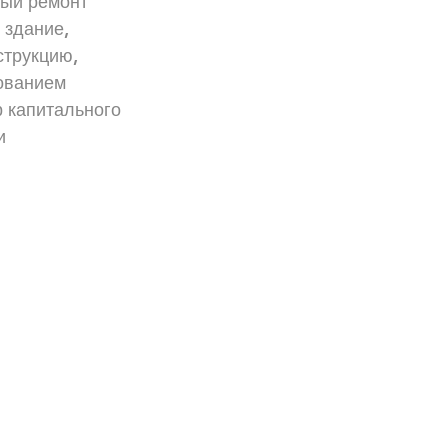
ый ремонт 
 здание, 
струкцию, 
ованием 
 капитального 
и