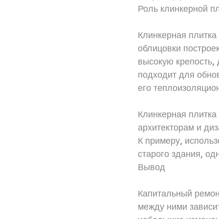
Роль клинкерной пл
Клинкерная плитка
облицовки построек
высокую крепость, 
подходит для обно
его теплоизоляцио
Клинкерная плитка 
архитекторам и ди
К примеру, использ
старого здания, од
Вывод
Капитальный ремон
между ними зависит