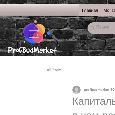
Главная
Мої з
онлайн-магазин
строительных
материалов
All Posts
profbudmarket
30
Капиталь