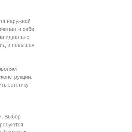
ля наружной 
четает в себе 
на идеально 
ид и повышая 
зволяет 
конструкции. 
ть эстетику 
и. Выбор 
требуются 