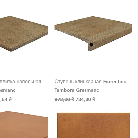
плитка напольная
Ступень клинкерная Fiorentino
esmanc
Tambora Gresmanc
на
а со скидкой
Обычная цена
Цена со скидкой
,84 ₴
872,00 ₴
784,80 ₴