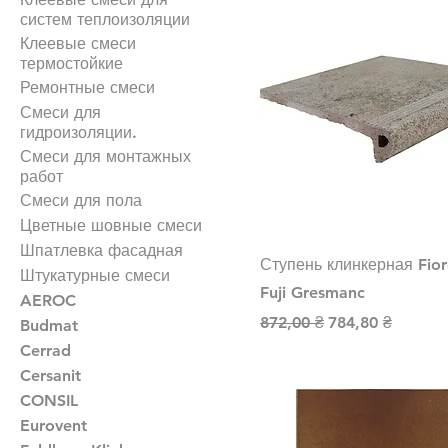
систем теплоизоляции
Клеевые смеси
термостойкие
Ремонтные смеси
Смеси для
гидроизоляции.
Смеси для монтажных
работ
Смеси для пола
Цветные шовные смеси
Шпатлевка фасадная
Ступень клинкерная Fior
Штукатурные смеси
Fuji Gresmanc
AEROC
Обычная цена
Цена со скидко
872,00 ₴
784,80 ₴
Budmat
Cerrad
Cersanit
CONSIL
Eurovent