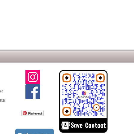
ти
сти
Pinterest