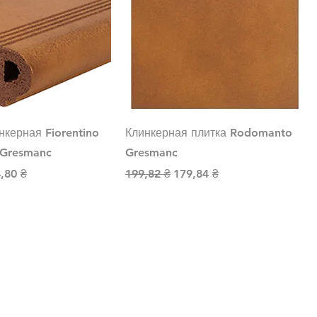
нкерная Fiorentino
Клинкерная плитка Rodomanto
Gresmanc
Gresmanc
на
а со скидкой
Обычная цена
Цена со скидкой
,80 ₴
199,82 ₴
179,84 ₴