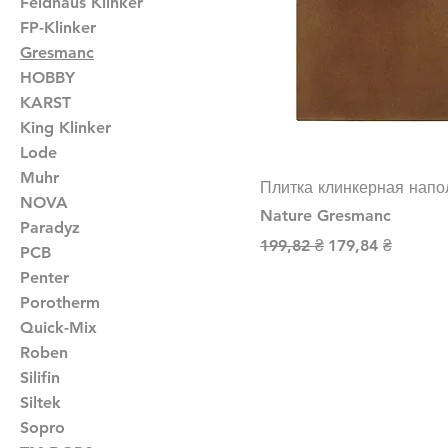
Feldhaus Klinker
FP-Klinker
Gresmanc
HOBBY
KARST
King Klinker
Lode
Muhr
Плитка клинкерная напо
NOVA
Nature Gresmanc
Paradyz
Обычная цена
Цена со скидко
199,82 ₴
179,84 ₴
PCB
Penter
Porotherm
Quick-Mix
Roben
Silifin
Siltek
Sopro