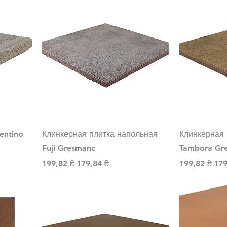
entino
Клинкерная плитка напольная
Клинкерная 
Fuji Gresmanc
Tambora Gr
й
Обычная цена
Цена со скидкой
Обычная це
Цен
199,82 ₴
179,84 ₴
199,82 ₴
179