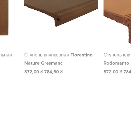
льная
Ступень клинкерная Fiorentino
Ступень кли
Nature Gresmanc
Rodomanto 
й
Обычная цена
Цена со скидкой
Обычная це
Цен
872,00 ₴
784,80 ₴
872,00 ₴
784