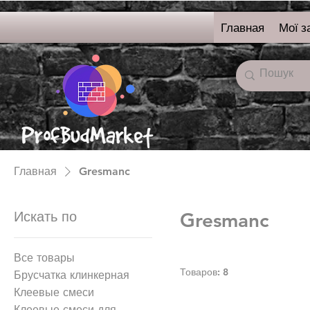
Главная
Мої з
онлайн-магазин
строительных
материалов
Главная
Gresmanc
Искать по
Gresmanc
Все товары
Товаров: 8
Брусчатка клинкерная
Клеевые смеси
Клеевые смеси для