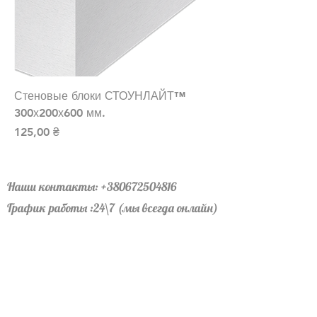
Стеновые блоки СТОУНЛАЙТ™
300х200х600 мм.
Цена
125,00 ₴
Наши контакты:
+380672504816
График работы :24\7 (мы всегда онлайн)
Офис левый берег: лично по
договоренности
Офис правый берег: лично по
договоренности
Почта:
profbudmarket@gmail.com