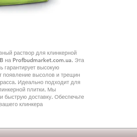
Высокая прочнос
Доступные цвета:
Расход: примерно
изменяться в за
Упаковка: мешок
Количество упако
вный раствор для клинкерной
CB на Profbudmarket.com.ua. Эта
ь гарантирует высокую
т появление высолов и трещин
расса. Идеально подходит для
линкерной плитки. Мы
и быструю доставку. Обеспечьте
 вашего клинкера