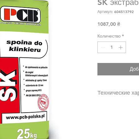
SK экстра
Артикул: 604513792
Цена
1087,00 ₴
Количество
*
Доб
Технические ха
Раствор для затирк
клинкерного кирпич
фасадной плитки и 
Группа раствора
Зернистость: 0 – 
Необходимая глу