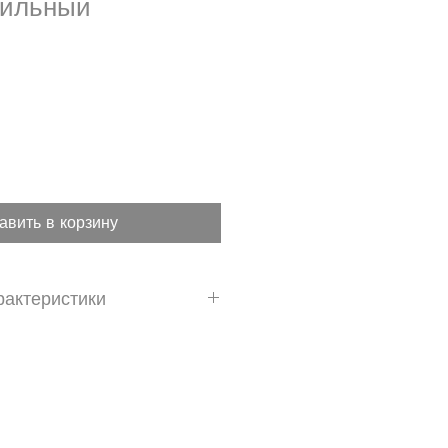
бильный
авить в корзину
рактеристики
и фасадного кирпича,
а, кирпича ручной формы,
натурального камня.
 M15 согласно PN-EN 998-2.
1,0 мм.
бина шва: 15-20 мм.