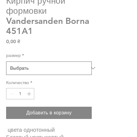
Кирпич ручной
формовки
Vandersanden Borna
451A1
Цена
0,00 ₴
размер
*
Количество
*
Добавить в корзину
цвета однотонный