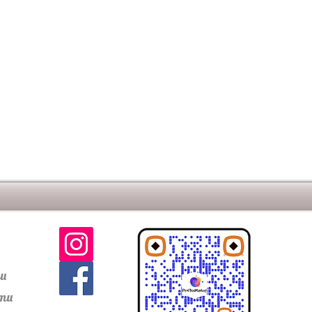
чный со шлифованной зернистой
:
красно-коричнево-бежево-
зноцветный.
цвета: коричневый, бежевый,
рпич с видом восстановленного
окидывания их после запекания.
ти
сти