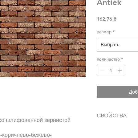
Antiek
Цена
162,76 ₴
размер
*
Выбрать
Количество
*
Доб
СВОЙСТВА
со шлифованной зернистой
Базовый цвет: к
о-коричнево-бежево-
Ручная форма