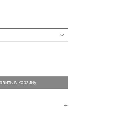
авить в корзину
-коричнево-сине-антрацитовый
 Кирпич облицовочный со
нистой структурой.