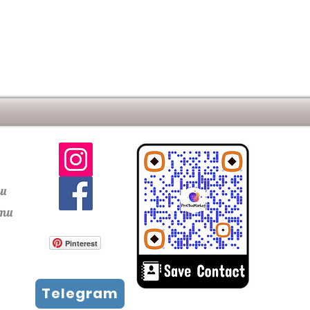
оричневый
ти
сти
Pinterest
Telegram