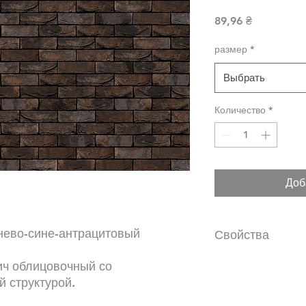
Цена
89,96 ₴
размер
*
Выбрать
Количество
*
Доб
нево-сине-антрацитовый
Свойства
коричнево-темно
ич облицовочный со
разноцветный
 структурой.
Ручная формовка
шлифованной зер