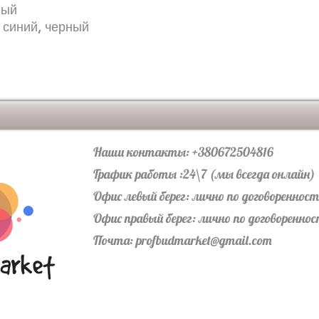
вый
Оттенок: мульти
 синий, черный
Базовый цвет: к
Наши контакты: +380672504816
График работы :24\7 (мы всегда онлайн)
Офис левый берег: лично по договореннос
Офис правый берег: лично по договоренно
Почта:
profbudmarket@gmail.com