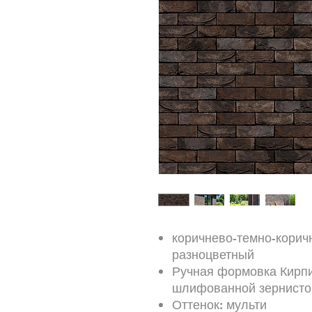
коричнево-темно-корич
разноцветный
Ручная формовка Кирп
шлифованной зернистой
Оттенок: мульти