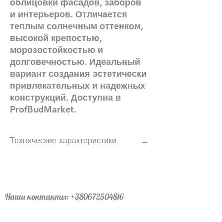
облицовки фасадов, заборов
и интерьеров. Отличается
теплым солнечным оттенком,
высокой крепостью,
морозостойкостью и
долговечностью. Идеальный
вариант создания эстетически
привлекательных и надежных
конструкций. Доступна в
ProfBudMarket.
Технические характеристики
Производитель
LHL Klinkier
Размеры
250х120х65
Наши контакты:
+380672504816
Вес кг
График работы :24\7 (мы всегда онлайн)
3.19