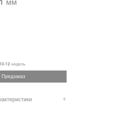
1 мм
10-12 недель
Предзаказ
рактеристики
м2: 48 шт.
 3-5%.
ддоне: 420 шт.