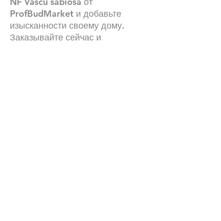
NF Vascu sabiosa от
ProfBudMarket и добавьте
изысканности своему дому.
Заказывайте сейчас и
превратите свои идеи в
реальность!
Технические характеристики
Формат NF
Вес: 2.9 кг
Количество на 1 м2: 48 шт.
Водопоглощение: 3-5%.
Наши контакты:
+380672504816
Количество в поддоне: 416 шт.
График работы :24\7 (мы всегда онлайн)
Офис левый берег: лично по
договоренности
Офис правый берег: лично по