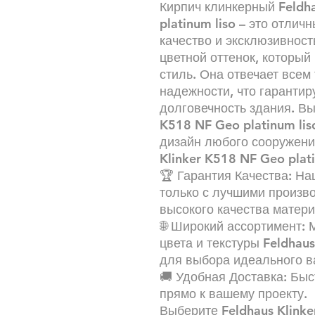
Кирпич клинкерный Feldh
platinum liso – это отлич
качество и эксклюзивност
цветной оттенок, которы
стиль. Она отвечает всем
надежности, что гарантир
долговечность здания. Вы
K518 NF Geo platinum lis
дизайн любого сооружени
Klinker K518 NF Geo plat
🏆 Гарантия Качества: На
только с лучшими произв
высокого качества матери
🌐 Широкий ассортимент:
цвета и текстуры Feldhaus
для выбора идеального в
🚚 Удобная Доставка: Быс
прямо к вашему проекту.
Выберите Feldhaus Klinke