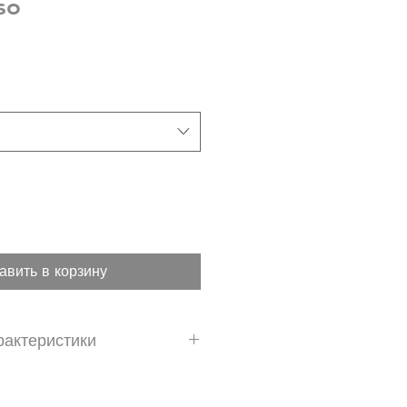
so
авить в корзину
рактеристики
м2: 48 шт.