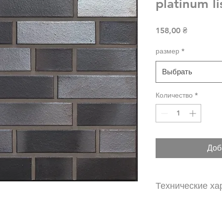
platinum li
Цена
158,00 ₴
размер
*
Выбрать
Количество
*
Доб
Технические ха
Вес: 2.9 кг
Количество на 1 