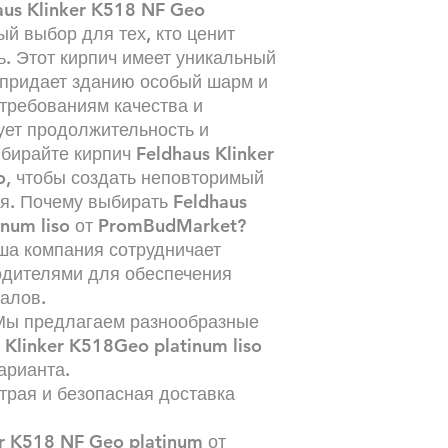
aus Klinker K518 NF Geo
Водопоглощение:
ный выбор для тех, кто ценит
Количество в под
ь. Этот кирпич имеет уникальный
й придает зданию особый шарм и
 требованиям качества и
ует продолжительность и
бирайте кирпич Feldhaus Klinker
o, чтобы создать неповторимый
я. Почему выбирать Feldhaus
inum liso от PromBudMarket?
ша компания сотрудничает
одителями для обеспечения
алов.
 Мы предлагаем разнообразные
 Klinker K518Geo platinum liso
арианта.
трая и безопасная доставка
r K518 NF Geo platinum от