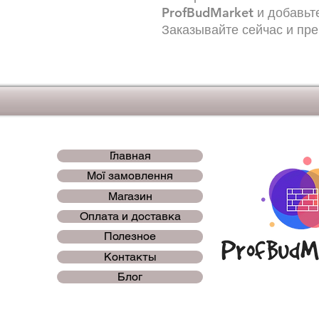
ProfBudMarket и добавьт
Заказывайте сейчас и пре
Главная
Мої замовлення
Магазин
Оплата и доставка
Полезное
Контакты
Блог