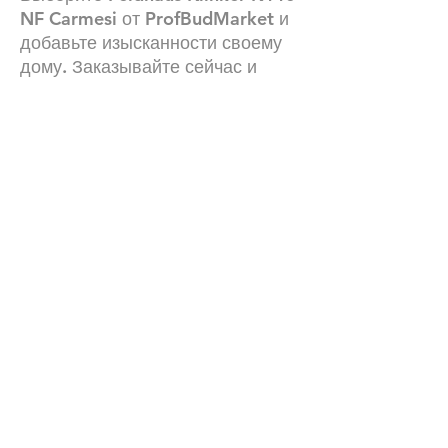
NF Carmesi от ProfBudMarket и
добавьте изысканности своему
дому. Заказывайте сейчас и
превратите свои идеи в
реальность!
Технические характеристики
Вес: 2.9 кг
Количество на 1 м2: 48 шт.
Водопоглощение: 3-5%.
Количество в поддоне: 416 шт.
Наши контакты:
+380672504816
График работы :24\7 (мы всегда онлайн)
Офис левый берег: лично по
договоренности
Офис правый берег: лично по
договоренности