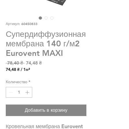
Артикул: 60450833
Супердиффузионная
мембрана 140 г/м2
Eurovent MAXI
Обычная цена
Спеццена
 78,40 ₴ 
74,48 ₴
74,48 ₴
/
1м²
74,48 ₴
за
Количество
*
1
Квадратный
метр
Добавить в корзину
Кровельная мембрана Eurovent