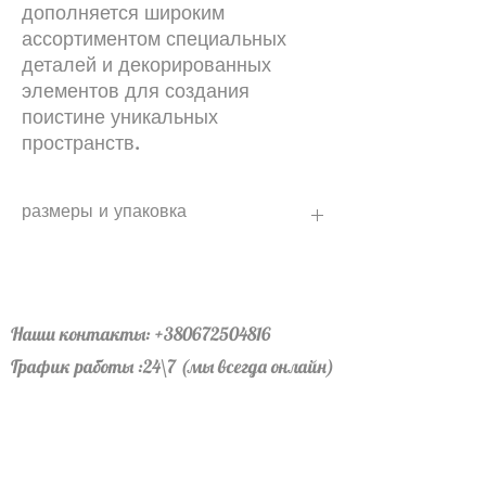
дополняется широким
ассортиментом специальных
деталей и декорированных
элементов для создания
поистине уникальных
пространств.
размеры и упаковка
размер – 330x300х11 мм.
информация о количестве штук и
квадратных метров в одной упаковке
товара
Наши контакты:
+380672504816
Количество продуктов в упаковке – 6
График работы :24\7 (мы всегда онлайн)
Количество м2 в упаковке – 0,59
Офис левый берег: лично по
Вес в кг за 1 упаковку-1.82
Вес в кг на 1 плитку -0,31
договоренности
покрытие против скольжения R10
Офис правый берег: лично по