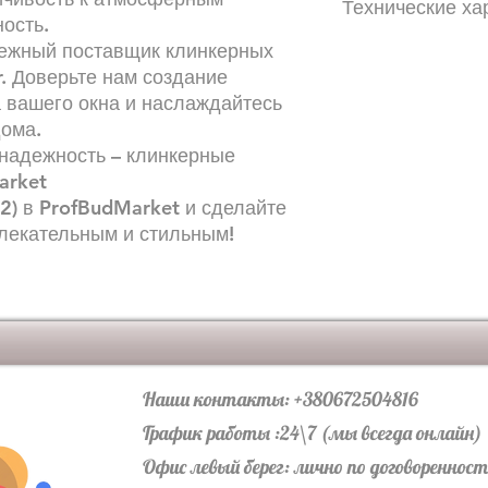
Технические ха
content/uploads/20
ость.
king-klinker.pdf;htt
дежный поставщик клинкерных
content/uploads/202
Размеры и вес
r. Доверьте нам создание
ang-ru-1-2.pdf
150х120х15мм – 0.60
200х120х15мм – 0.79
 вашего окна и наслаждайтесь
220х120х15мм – 0.85
ома.
245х120х15мм – 0.96
 надежность – клинкерные
280х120х15мм – 1.10
arket
310х120х15мм – 1.26
2) в ProfBudMarket и сделайте
350х120х15мм – 1.38
лекательным и стильным!
Наши контакты: +380672504816
График работы :24\7 (мы всегда онлайн)
Офис левый берег: лично по договореннос