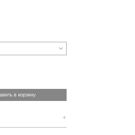
)
авить в корзину
com/zjed-