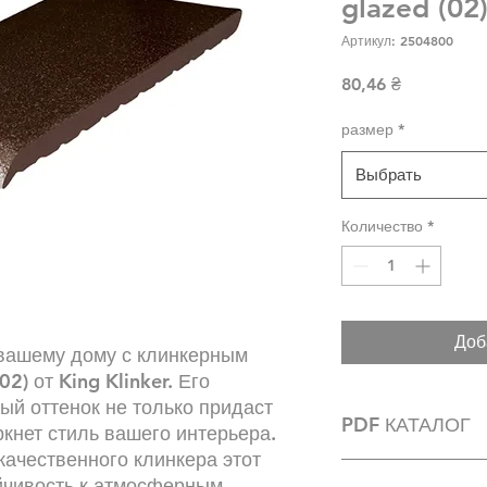
glazed (02
Артикул: 2504800
Цена
80,46 ₴
размер
*
Выбрать
Количество
*
Доб
вашему дому с клинкерным
2) от King Klinker. Его
ый оттенок не только придаст
PDF КАТАЛОГ
ркнет стиль вашего интерьера.
качественного клинкера этот
https://kingklinker.
ойчивость к атмосферным