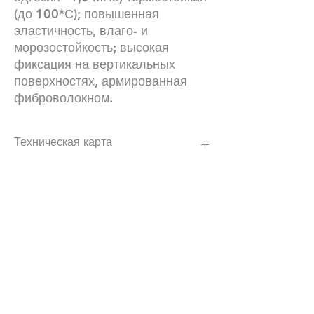
(до 100*С); повышенная 
эластичность, влаго- и 
морозостойкость; высокая 
фиксация на вертикальных 
поверхностях, армированная 
фиброволокном.
Техническая карта
https://poli-plast.ua/wp-
content/uploads/2019/05/20220705_teho
pis_PP-019.pdf
Наши контакты:
+380672504816
График работы :24\7 (мы всегда онлайн)
Офис левый берег: лично по
договоренности
Офис правый берег: лично по