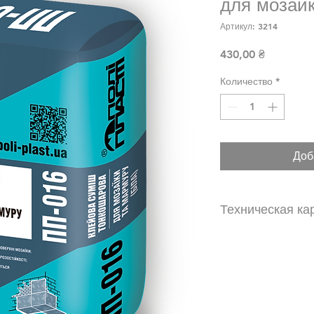
для мозаик
Артикул: 3214
Цена
430,00 ₴
Количество
*
Доб
Техническая ка
https://poli-plast.
016_11022021.pdf