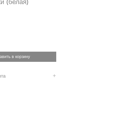
и (белая)
авить в корзину
рта
ua/wp-content/uploads/2019/05/PP-