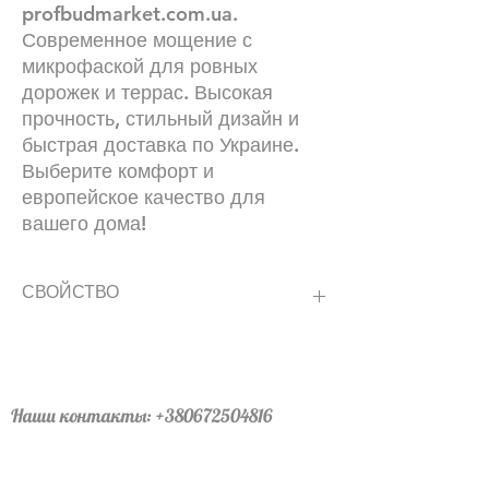
profbudmarket.com.ua.
Современное мощение с
микрофаской для ровных
дорожек и террас. Высокая
прочность, стильный дизайн и
быстрая доставка по Украине.
Выберите комфорт и
европейское качество для
вашего дома!
СВОЙСТВО
Размеры (Д х Ш), ммТолщина, ммК-во в
1 ряду, штВес поддона, кгПлощадь в
поддоне, м.квОбщее кол-во, штA: 207 x
1374510155014,7690B: 172 x 13745121
Наши контакты:
+380672504816
1374516155014,7690D: 102 x
График работы :24\7 (мы всегда онлайн)
137458155014,7690
Офис левый берег: лично по