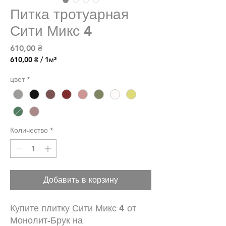
Питка тротуарная
Сити Микс 4
Цена
610,00 ₴
610,00 ₴
/
1м²
610,00 ₴
за
цвет
*
1
Квадратный
метр
Количество
*
Добавить в корзину
Купите плитку Сити Микс 4 от
Монолит-Брук на