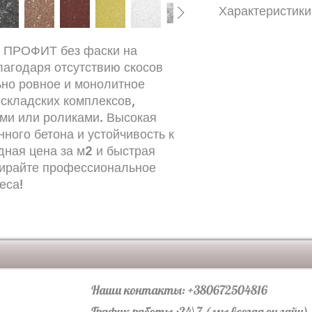
Характеристики
Количество в поддо
у ПРОФИТ без фаски на
кратно:6,12Цветов
лагодаря отсутствию скосов
подобранные смеси
ьно ровное и монолитное
бетонаМатериал:Вы
бетона:Без фаски, 
 складских комплексов,
видов камня: 360х24
ами или роликами. Высокая
180х180 Предельны
ного бетона и устойчивость к
мм:3Высота, мм:60Ве
дная цена за м2 и быстрая
кг:1725,84Вес брутт
бирайте профессиональное
—Параметры прочно
еса!
Истираемость, г/см² 
Морозостойкость ци
Водопоглощение, % 
Наши контакты: +380672504816
График работы :24\7 (мы всегда онлайн)