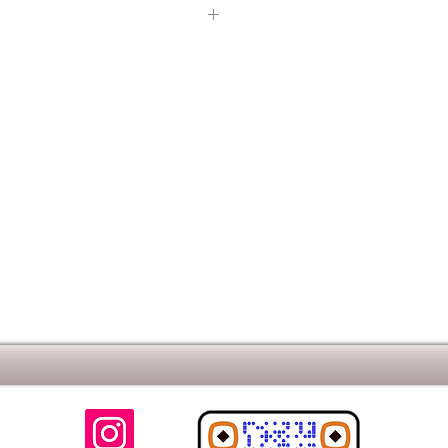
не:12,24Отгрузка
ое исполнение:Специально
 цветного
сокопрочный бетонПоверхность
волнистый крайРазмеры, мм:5
0; 240х240; 300х180; 240х180;
е отклонения размеров, ±
с, кг/кв.м:141Вес нетто,
о, кг:1745,84Количество, шт/кв.м:
сти:Класс бетона
(не более): 0,7
клов, не менее: F200
(не более): 6