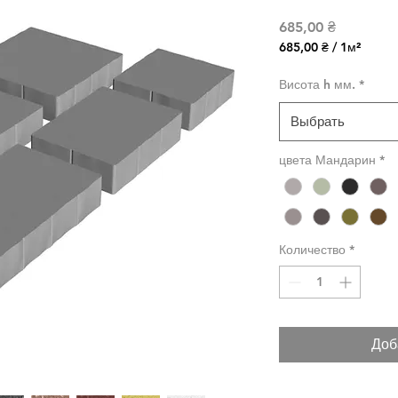
Цена
685,00 ₴
685,00 ₴
/
1м²
685,00 ₴
за
Висота h мм.
*
1
Квадратный
Выбрать
метр
цвета Мандарин
*
Количество
*
Доб