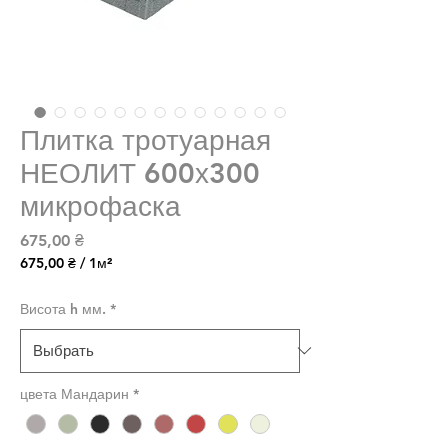
Плитка тротуарная
НЕОЛИТ 600х300
микрофаска
Цена
675,00 ₴
675,00 ₴
/
1м²
675,00 ₴
за
Висота h мм.
*
1
Квадратный
метр
цвета Мандарин
*