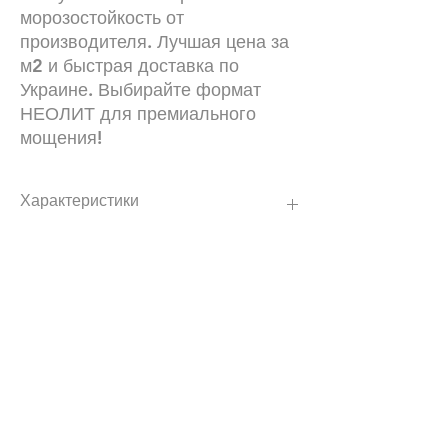
морозостойкость от
производителя. Лучшая цена за
м2 и быстрая доставка по
Украине. Выбирайте формат
НЕОЛИТ для премиального
мощения!
Характеристики
Количество
12,96
в поддоне:
Наши контакты:
+380672504816
Отгрузка
6,48
График работы :24\7 (мы всегда онлайн)
кратно:
Офис левый берег: лично по
Применение:
Подходит для зон с
договоренности
временным заездом
легкового
Офис правый берег: лично по
транспорта, при