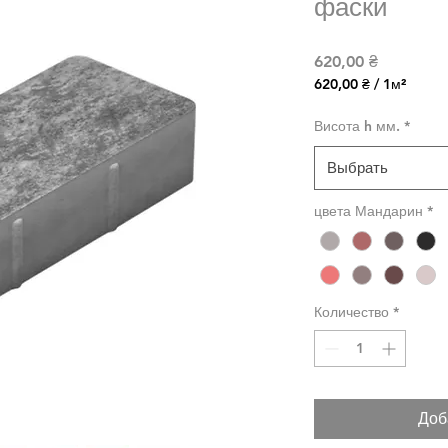
фаски
Цена
620,00 ₴
620,00 ₴
/
1м²
620,00 ₴
за
Висота h мм.
*
1
Квадратный
Выбрать
метр
цвета Мандарин
*
Количество
*
Доб