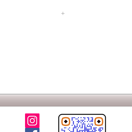
не:12.96Отгрузка
ал:Высокопрочный
бетона:без фаскиРазмеры,
кие отклонения размеров, ±
с, кг/кв.м:141Вес нетто, кг,182
о, шт/кв.м:50Класс
 г/см кв. (не
ойкость циклов, не
ощение, % (не более):6