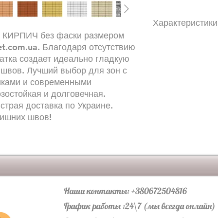
Характеристики
у КИРПИЧ без фаски размером
Количество в поддо
t.com.ua. Благодаря отсутствию
кратно:6,48Матери
чатка создает идеально гладкую
бетонПоверхность 
 швов. Лучший выбор для зон с
мм:200х100Граничес
иками и современными
мм:3Высота, мм:60Ве
зостойкая и долговечная.
кг:1847,36Количеств
страя доставка по Украине.
бетона:B35Стирание,
более):0,7Морозост
лишних швов!
менее:F200Водопогл
Наши контакты: +380672504816
График работы :24\7 (мы всегда онлайн)