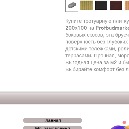
Купите тротуарную плитк
200х100 на Profbudmarke
боковых скосов, эта брус
поверхность без глубоких
детскими тележками, рол
террасами. Прочная, моро
Выгодная цена за м2 и бы
Выбирайте комфорт без 
Главная
Мої замовлення