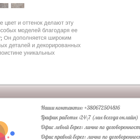
Вес упаковки 24.57 к
покрытие против ск
е цвет и оттенок делают эту
особых моделей благодаря ее
у; Он дополняется широким
ых деталей и декорированных
поистине уникальных
Наши контакты: +380672504816
График работы :24\7 (мы всегда онлайн)
Офис левый берег: лично по договореннос
Офис правый берег: лично по договоренно