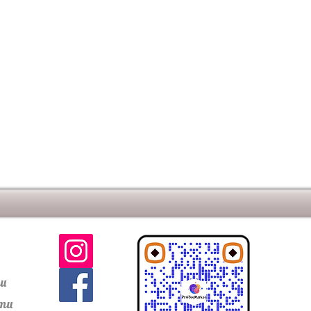
г\упак.
ольжения R10
ти
сти