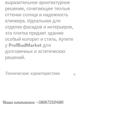
выразительное архитектурное
решение, сочетающее теплые
оттенки солнца и надежность
клинкера. Идеальная для
отделки фасадов и интерьеров,
эта плитка придает зданию
особый колорит и стиль. Купите
у ProfBudMarket для
долговечных и эстетических
решений.
Технические характеристики
Плитка 71х240х10 НФ ФОРМАТ
(стандартный формат)
48 шт.
2880 шт в поддоне
Наши контакты:
+380672504816
вес поддона –1156,84 кг.
График работы :24\7 (мы всегда онлайн)
60 шт. на 1 м2 с учетом шва 10–12 мм.