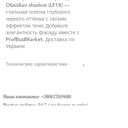
Obsidian shadow (LF18) —
стильная плитка глубокого
черного оттенка с легким
эффектом тени. Добавьте
элегантность фасаду вместе с
ProfBudMarket. Доставка по
Украине
Технические характеристики
Плитка 52x490x14 LF FORMAT
(стандартный формат)
16 шт.
1232 шт в поддоне
Наши контакты:
+380672504816
вес поддона –1075 кг.
График работы :24\7 (мы всегда онлайн)
31 шт. на 1 м2 с учетом шва 10–12 мм.
Офис левый берег: лично по
Плитка угловая 115/240x52x14
18 шт.
договоренности
972 шт. поддоны