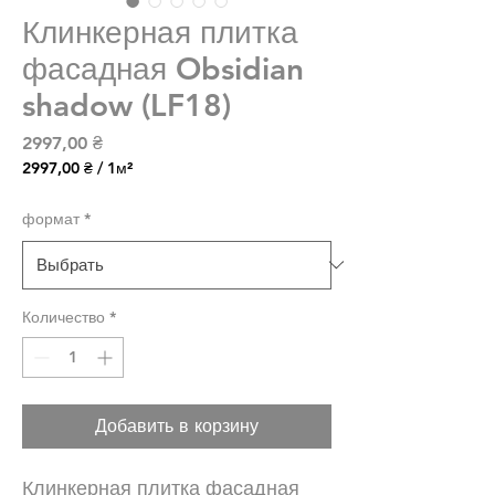
Клинкерная плитка
фасадная Obsidian
shadow (LF18)
Цена
2997,00 ₴
2997,00 ₴
/
1м²
2997,00 ₴
за
формат
*
1
Квадратный
метр
Количество
*
Добавить в корзину
Клинкерная плитка фасадная