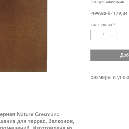
Артикул: 604513640
Обычна
 199,82 ₴ 
179,84
Количество
*
Доб
размеры и упак
размер – 310x310x1
10.4 шт\м2
Морозостойкая
покрытие против ск
ерная Nature Gresmanc –
шение для террас, балконов,
помещений. Изготовлена ​​из