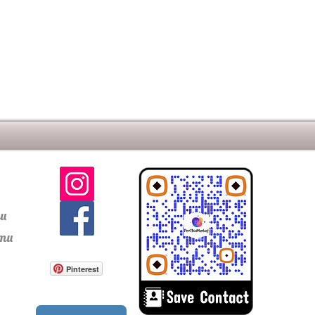
ти
сти
Pinterest