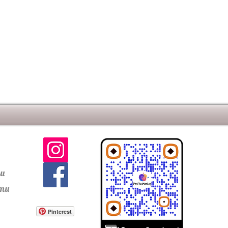
том шва
четом шва
ти
сти
Pinterest