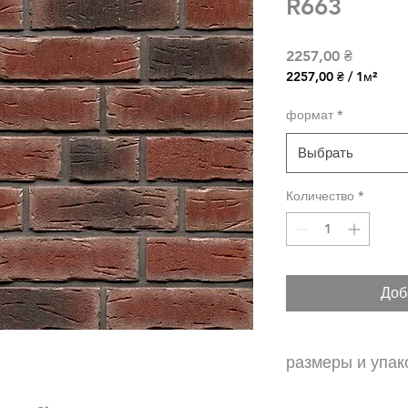
R663
Цена
2257,00 ₴
2257,00 ₴
/
1м²
2257,00 ₴
за
формат
*
1
Квадратный
Выбрать
метр
Количество
*
Доб
размеры и упак
NF - 48 шт\м2 с уче