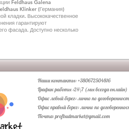
кции Feldhaus Galena
DF - 64 шт\м2 с уче
eldhaus Klinker (Германия)
угловой элемент
ной кладки. Высококачественное
NF -164 грн\шт
DF-154 грн\шт
лнения гарантируют
го фасада. Доступно несколько
Наши контакты: +380672504816
График работы :24\7 (мы всегда онлайн)
Офис левый берег: лично по договореннос
Офис правый берег: лично по договоренно
Почта:
profbudmarket@gmail.com