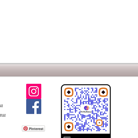
том шва
ти
сти
Pinterest