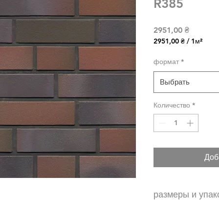
R385
Цена
2951,00 ₴
2951,00 ₴
/
1м²
2951,00 ₴
за
формат
*
1
Квадратный
Выбрать
метр
Количество
*
Доб
размеры и упак
NF - 48 шт\м2 с уче