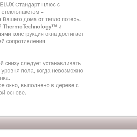
1.1 W/m2K
VELUX Стандарт Плюс с
ThermoTechnol
стеклопакетом –
Дополнительная
 Вашего дома от тепло потерь.
Дополнительные
ей ThermoTechnology™ и
ями конструкция окна достигает
ей сопротивления
й снизу следует устанавливать
 уровня пола, когда невозможно
нка.
е окно, выполнено в дереве с
ой основе.