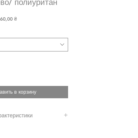
во/ полиуритан
ная цена
Спеццена
60,00 ₴
авить в корзину
рактеристики
 преимущества
амерный стеклопакет U вікна