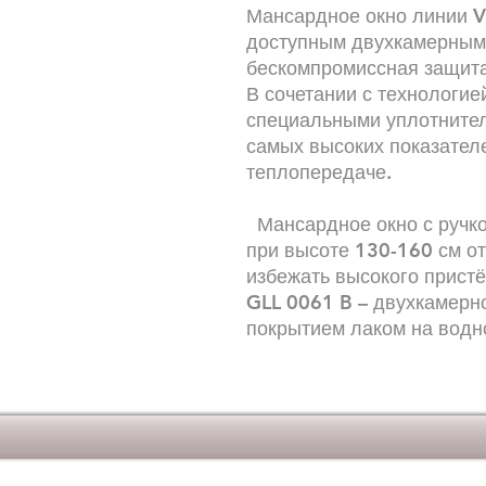
Мансардное окно линии 
доступным двухкамерным 
бескомпромиссная защита
В сочетании с технологи
специальными уплотнител
самых высоких показател
теплопередаче.
Мансардное окно с ручко
при высоте 130-160 см от
избежать высокого пристё
GLL 0061 B – двухкамерно
покрытием лаком на водн