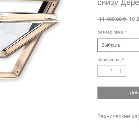
снизу Дере
Обыч
 11 400,00 ₴ 
10 2
размер окна
*
Выбрать
Количество
*
Доб
Технические ха
Дополнительные
Доступный двухк