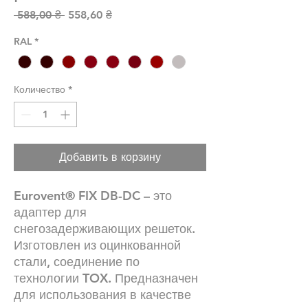
Обычная цена
Спеццена
 588,00 ₴ 
558,60 ₴
RAL
*
Количество
*
Добавить в корзину
Eurovent® FIX DB-DC – это
адаптер для
снегозадерживающих решеток.
Изготовлен из оцинкованной
стали, соединение по
технологии TOX. Предназначен
для использования в качестве