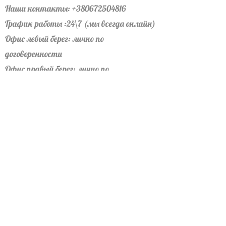
Наши контакты:
+380672504816
График работы :24\7 (мы всегда онлайн)
Офис левый берег: лично по
договоренности
Офис правый берег: лично по
договоренности
Почта:
profbudmarket@gmail.com
Pinterest
Telegram