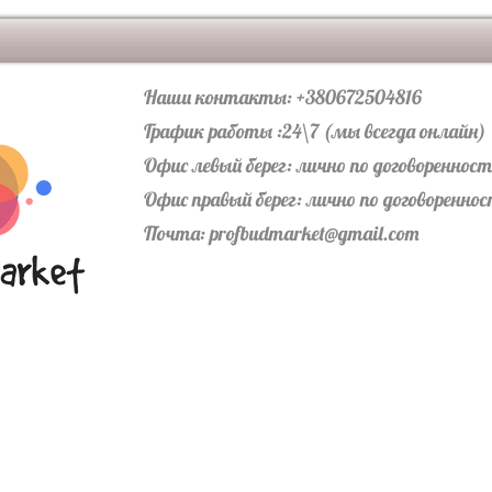
грубую шероховатую
мостовой солидный 
хорошо видна структ
Наши контакты: +380672504816
График работы :24\7 (мы всегда онлайн)
Офис левый берег: лично по договореннос
Офис правый берег: лично по договоренно
Почта:
profbudmarket@gmail.com