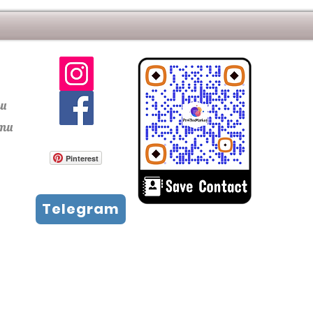
 поверхность. Это придает
крепкий вид. У такой брусчатки
ура и состав глины.
ти
сти
Pinterest
Telegram