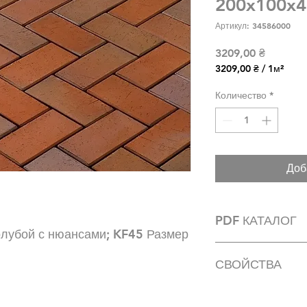
200x100x4
Артикул: 34586000
Цена
3209,00 ₴
3209,00 ₴
/
1м²
3209,00 ₴
за
Количество
*
1
Квадратный
метр
Доб
PDF КАТАЛОГ
олубой с нюансами; KF45 Размер 
https://drive.googl
СВОЙСТВА
AwbI2STR1YlNSZjNr
3OzQLqZqckLanfw
Поверхность рифле
обработке глины та