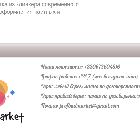
ка из клинкера современного 
безопасности с наше
оформления частных и 
элемент конструкци
проходных зон брус
использования как в
местах. Они очень 
безопасные, многок
Наши контакты: +380672504816
График работы :24\7 (мы всегда онлайн)
Офис левый берег: лично по договореннос
Офис правый берег: лично по договоренно
Почта:
profbudmarket@gmail.com