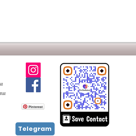
й брусчаткой Penter. Как
и и дизайна для проездных и
чатка подходит для
 частных, так и в общественных
прочные, экологически
ратные и многое другое.
ти
сти
Pinterest
Telegram