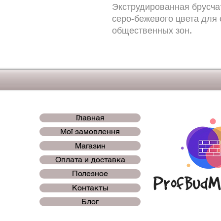
Экструдированная брусчат
серо-бежевого цвета для 
общественных зон.
Главная
Мої замовлення
Магазин
Оплата и доставка
Полезное
Контакты
Блог