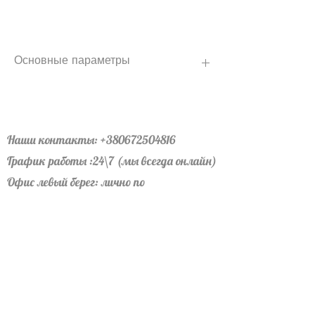
Основные параметры
ОСНОВНЫЕ
ПАРАМЕТРЫ:
Наши контакты:
+380672504816
График работы :24\7 (мы всегда онлайн)
Применение
Применяется на
дорогах с
Офис левый берег: лично по
минимальной
договоренности
погрузкой
(пешеходные,
Офис правый берег: лично по
велосипедные
договоренности
дорожки).
Устанавливается
Почта:
profbudmarket@gmail.com
жестко на
бетонный
раствор,