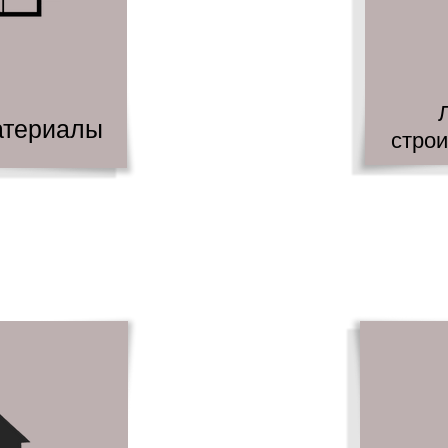
атериалы
стро