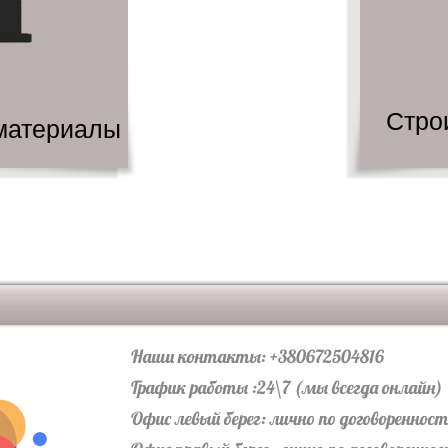
Стро
материалы
Наши контакты: +380672504816
График работы :24\7 (мы всегда онлайн)
Офис левый берег: лично по договореннос