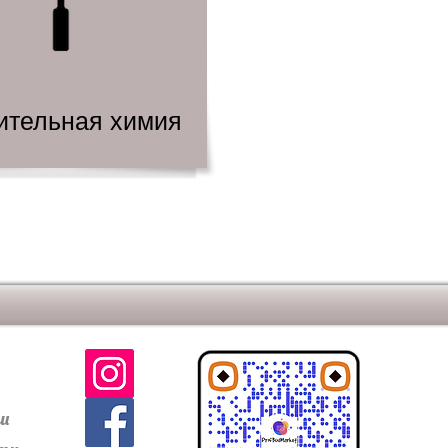
ительная химия
ти