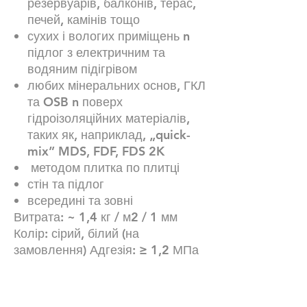
резервуарів, балконів, терас,
печей, камінів тощо
сухих і вологих приміщень n
підлог з електричним та
водяним підігрівом
любих мінеральних основ, ГКЛ
та OSB n поверх
гідроізоляційних матеріалів,
таких як, наприклад, „quick-
mix” MDS, FDF, FDS 2K
методом плитка по плитці
стін та підлог
всередині та зовні
Витрата: ~ 1,4 кг / м2 / 1 мм
Колір: сірий, білий (на
замовлення) Адгезія: ≥ 1,2 МПа