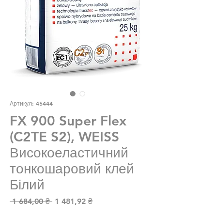
Артикул: 45444
FX 900 Super Flex
(C2TE S2), WEISS
Високоеластичний
тонкошаровий клей
Білий
Звичайна ціна
За розпродажем
 1 684,00 ₴ 
1 481,92 ₴