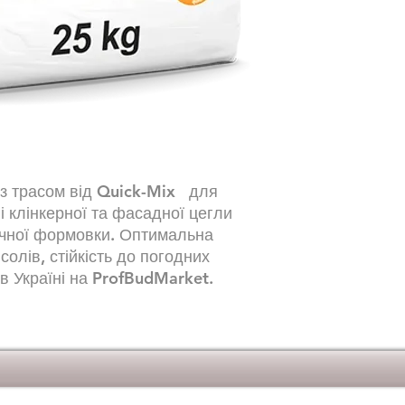
знижує ймовірніс
стійкі та стійкі к
для внутрішнього
кольори: відповід
клінкеру швидког
витрата: приблизн
з’єднаних елемен
Розмір зерен: 0-1,2
M10 згідно EN 998-
CG2 WA відповідно
із трасом від Quick-Mix для
і клінкерної та фасадної цегли
учної формовки. Оптимальна
солів, стійкість до погодних
в Україні на ProfBudMarket.