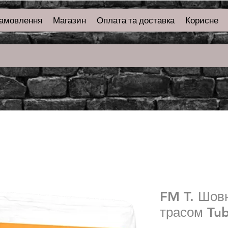
замовлення
Магазин
Оплата та доставка
Корисне
FM T. Шовн
трасом Tu