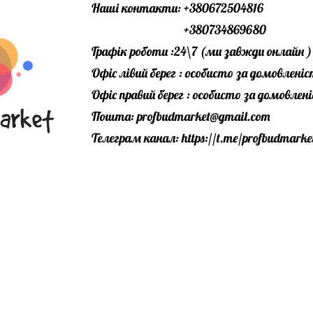
Наші контакти: +380672504816
+380734869680
Графік роботи :24\7 (ми завжди онлайн )
Офіс лівий берег : особисто за домовлені
Офіс правий берег : особисто за домовле
Пошта:
profbudmarket@gmail.com
Телеграм канал:
https://t.me/profbudmarke