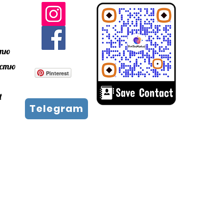
стю
ністю
Pinterest
t
Telegram