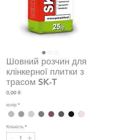
Шовний розчин для
клінкерної плитки з
трасом SK-T
Ціна
0,00 ₴
колір
*
Кількість
*