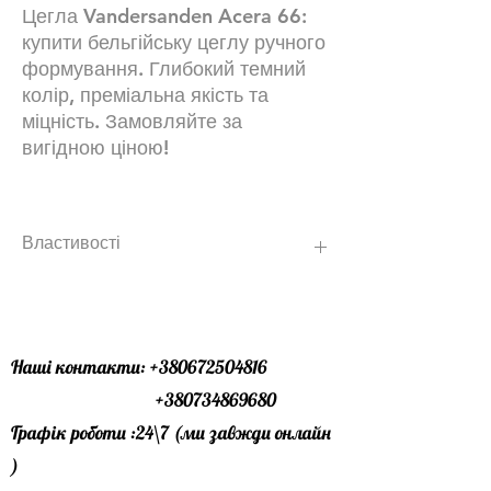
Цегла Vandersanden Acera 66:
купити бельгійську цеглу ручного
формування. Глибокий темний
колір, преміальна якість та
міцність. Замовляйте за
вигідною ціною!
Властивості
коричнево-темно-коричнево-синьо-
антрацитовий різнокольоровий
Ручна формовка Цегла облицювальна
з шліфованою зернистою структурою.
Наші контакти:
+380672504816
Відтінок: мульти
+380734869680
Базовий колір: коричневий
Графік роботи :24\7 (ми завжди онлайн
Додаткові кольори: синій, чорний
)