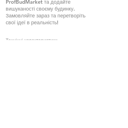
ProfBudMarket та додайте
вишуканості своєму будинку.
Замовляйте зараз та перетворіть
свої ідеї в реальність!
Технічні характеристики
Вага : 2.9 кг
Кількість на 1 м2 : 48 шт.
Водопоглинання: 3-5%.
Кількість в піддоні : 416 шт.
Наші контакти:
+380672504816
+380734869680
Графік роботи :24\7 (ми завжди онлайн
)
Офіс лівий берег : особисто за
домовленістю
Офіс правий берег : особисто за