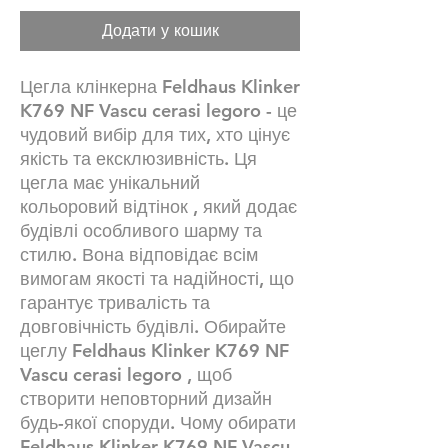
Додати у кошик
Цегла клінкерна Feldhaus Klinker
K769 NF Vascu cerasi legoro - це
чудовий вибір для тих, хто цінує
якість та ексклюзивність. Ця
цегла має унікальний
кольоровий відтінок , який додає
будівлі особливого шарму та
стилю. Вона відповідає всім
вимогам якості та надійності, що
гарантує тривалість та
довговічність будівлі. Обирайте
цеглу Feldhaus Klinker K769 NF
Vascu cerasi legoro , щоб
створити неповторний дизайн
будь-якої споруди. Чому обирати
Feldhaus Klinker K769 NF Vascu