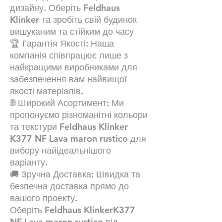
дизайну. Оберіть Feldhaus
Klinker та зробіть свій будинок
вишуканим та стійким до часу
🏆 Гарантія Якості: Наша
компанія співпрацює лише з
найкращими виробниками для
забезпечення вам найвищої
якості матеріалів.
🌐 Широкий Асортимент: Ми
пропонуємо різноманітні кольори
та текстури Feldhaus Klinker
K377 NF Lava maron rustico для
вибору найідеальнішого
варіанту.
🚚 Зручна Доставка: Швидка та
безпечна доставка прямо до
вашого проекту.
Оберіть Feldhaus KlinkerK377
NF Lava maron rustico від