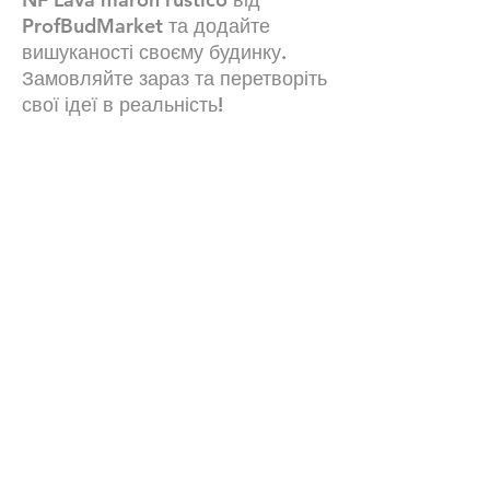
ProfBudMarket та додайте
вишуканості своєму будинку.
Замовляйте зараз та перетворіть
свої ідеї в реальність!
Технічні характеристики
Вага : 2.9 кг
Кількість на 1 м2 : 48 шт.
Водопоглинання: 3-5%.
Кількість в піддоні : 416 шт.
Наші контакти:
+380672504816
+380734869680
Графік роботи :24\7 (ми завжди онлайн
)
Офіс лівий берег : особисто за
домовленістю