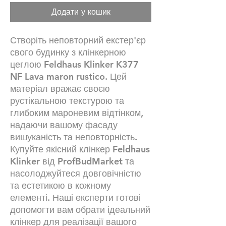
Додати у кошик
Створіть неповторний екстер'єр
свого будинку з клінкерною
цеглою Feldhaus Klinker K377
NF Lava maron rustico. Цей
матеріал вражає своєю
рустікальною текстурою та
глибоким мароневим відтінком,
надаючи вашому фасаду
вишуканість та неповторність.
Купуйте якісний клінкер Feldhaus
Klinker від ProfBudMarket та
насолоджуйтеся довговічністю
та естетикою в кожному
елементі. Наші експерти готові
допомогти вам обрати ідеальний
клінкер для реалізації вашого