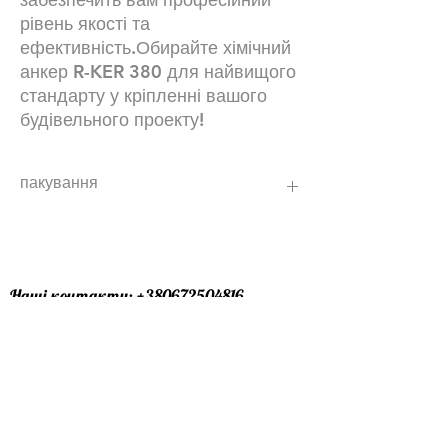
рівень якості та
ефективність.Обирайте хімічний
анкер R-KER 380 для найвищого
стандарту у кріпленні вашого
будівельного проекту!
пакування
10 шт\уп.
Наші контакти:
+380672504816
+380734869680
Графік роботи :24\7 (ми завжди онлайн
)
Офіс лівий берег : особисто за
домовленістю