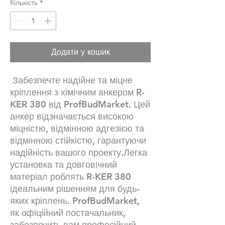
Кількість
*
Додати у кошик
Забезпечте надійне та міцне
кріплення з хімічним анкером R-
KER 380 від ProfBudMarket. Цей
анкер відзначається високою
міцністю, відмінною адгезією та
відмінною стійкістю, гарантуючи
надійність вашого проекту.Легка
установка та довговічний
матеріал роблять R-KER 380
ідеальним рішенням для будь-
яких кріплень. ProfBudMarket,
як офіційний постачальник,
забезпечить вам професійний