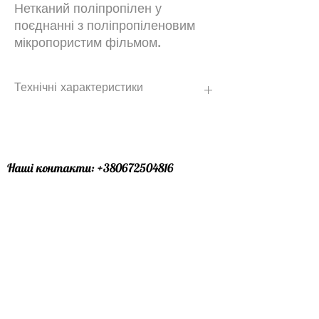
Нетканий поліпропілен у
поєднанні з поліпропіленовим
мікропористим фільмом.
Технічні характеристики
ХАРАКТЕРИСТИКИ:
- Щільність 150 г/м² або 180 г/м²
- Стійкість до проникнення води: W1
- Паропроникність:
Наші контакти:
+380672504816
23°C/85%RH - 1400 г/м² / * 24 год
+380734869680
38°C/90%RH - 3200 г/м² / * 24 год
Графік роботи :24\7 (ми завжди онлайн
- Стійкість до впливу УФ-
випромінювання: до 3 місяців
)
РОЗМІРИ:
Офіс лівий берег : особисто за
- Довжина: 50 м
- Ширина: 1,5 м
домовленістю
- Площа: 75 м²
Офіс правий берег : особисто за
домовленістю