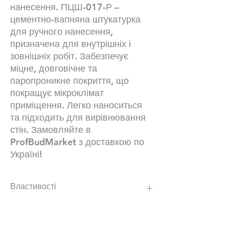
нанесення. ПЦШ-017-Р –
цементно-вапняна штукатурка
для ручного нанесення,
призначена для внутрішніх і
зовнішніх робіт. Забезпечує
міцне, довговічне та
паропроникне покриття, що
покращує мікроклімат
приміщення. Легко наноситься
та підходить для вирівнювання
стін. Замовляйте в
ProfBudMarket з доставкою по
Україні!
Властивості
ПЦШ-017 Р для ручного нанесення
ПЦШ-017 М для ручного та машинного