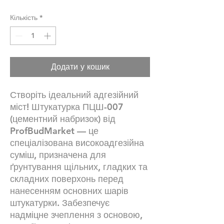
Кількість
*
Додати у кошик
Створіть ідеальний адгезійний
міст! Штукатурка ПЦШ-007
(цементний набризок) від
ProfBudMarket — це
спеціалізована високоадгезійна
суміш, призначена для
ґрунтування щільних, гладких та
складних поверхонь перед
нанесенням основних шарів
штукатурки. Забезпечує
надміцне зчеплення з основою,