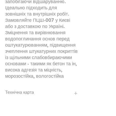
запобігаючи відшаруванню.
Ідеально підходить для
зовнішніх та внутрішніх робіт.
Замовляйте ПЦШ-007 у Києві
або з доставкою по Україні.
Зміцнення та вирівнювання
водопоглинання основ перед
оштукатурюванням, підвищення
зчеплення штукатурних покриттів
із щільними слабовбираючими
основами - такими як бетон та ін,
висока адгезія та міцність,
морозостійка, вологостійка
Технічна карта
https://poli-plast.ua/wp-
content/uploads/2019/09/20210125_teho
pis_PTSSH-007.pdf