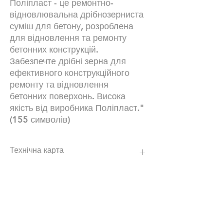
Поліпласт - це ремонтно-
відновлювальна дрібнозерниста
суміш для бетону, розроблена
для відновлення та ремонту
бетонних конструкцій.
Забезпечте дрібні зерна для
ефективного конструкційного
ремонту та відновлення
бетонних поверхонь. Висока
якість від виробника Поліпласт."
(155 символів)
Технічна карта
https://poli-plast.ua/wp-
content/uploads/2019/09/PRR-
223_290520-3.pdf
Наші контакти:
+380672504816