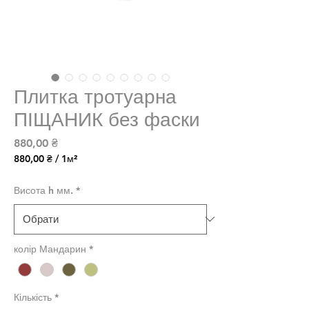
Плитка тротуарна
ПІЩАНИК без фаски
Ціна
880,00 ₴
880,00 ₴
/
1м²
880,00 ₴
за
Висота h мм.
*
1
Квадратний
метр
колір Мандарин
*
Кількість
*