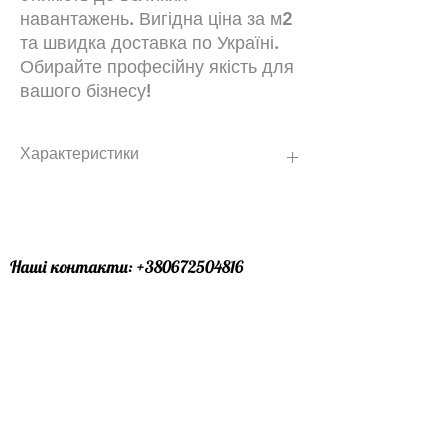
навантажень. Вигідна ціна за м2
та швидка доставка по Україні.
Обирайте професійну якість для
вашого бізнесу!
Характеристики
Кількість в
12,24
піддоні:
Наші контакти:
+380672504816
Відвантаження
6,12
кратно:
+380734869680
Графік роботи :24\7 (ми завжди онлайн
Кольорове
Спеціально
)
виконання:
підібрані суміші
кольорового бетону
Офіс лівий берег : особисто за
домовленістю
Матеріал:
Високоміцний
бетон
Офіс правий берег : особисто за