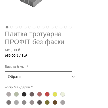
Плитка тротуарна
ПРОФІТ без фаски
Ціна
685,00 ₴
685,00 ₴
/
1м²
685,00 ₴
за
Висота h мм.
*
1
Квадратний
метр
колір Мандарин
*