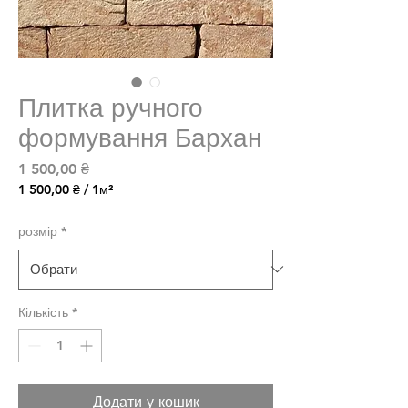
Плитка ручного
формування Бархан
Ціна
1 500,00 ₴
1 500,00 ₴
/
1м²
1 500,00 ₴
за
розмір
*
1
Квадратний
метр
Кількість
*
Додати у кошик