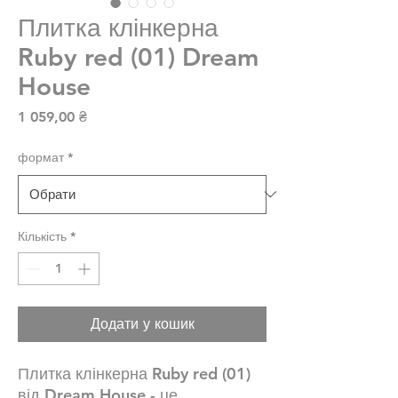
Плитка клінкерна
Ruby red (01) Dream
House
Ціна
1 059,00 ₴
формат
*
Кількість
*
Додати у кошик
Плитка клінкерна Ruby red (01)
від Dream House - це