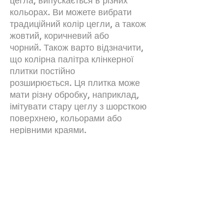
цегла, випускається в різних
кольорах. Ви можете вибрати
традиційний колір цегли, а також
жовтий, коричневий або
чорний. Також варто відзначити,
що колірна палітра клінкерної
плитки постійно
розширюється. Ця плитка може
мати різну обробку, наприклад,
імітувати стару цеглу з шорсткою
поверхнею, кольорами або
нерівними краями.
Технічні характеристики
Тональність-
НІ
Виправлення-
НІ
Морозостійкість-
Так
Протиковзкий-
N/A
Наші контакти:
+380672504816