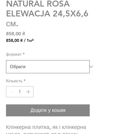
NATURAL ROSA
ELEWACJA 24,5X6,6
см.
Ціна
858,00 ₴
858,00 ₴
/
1м²
858,00 ₴
за
формат
*
1
Квадратний
метр
Кількість
*
Додати у кошик
Клінкерна плитка, як і клінкерна